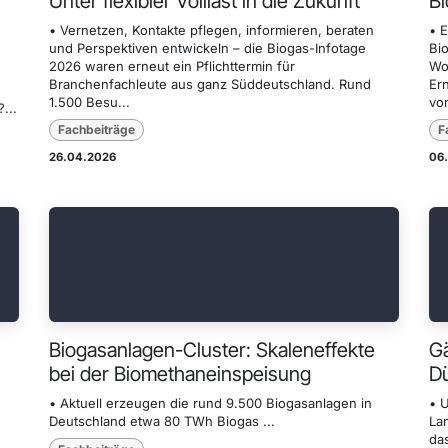
Unter flexibler Volllast in die Zukunft
B
• Vernetzen, Kontakte pflegen, informieren, beraten
• 
und Perspektiven entwickeln – die Biogas-Infotage
Bi
2026 waren erneut ein Pflichttermin für
Wo
Branchenfachleute aus ganz Süddeutschland. Rund
Er
1.500 Besu...
vo
...
Fachbeiträge
F
26.04.2026
06
Biogasanlagen-Cluster: Skaleneffekte
Gä
bei der Biomethaneinspeisung
D
• Aktuell erzeugen die rund 9.500 Biogasanlagen in
• 
Deutschland etwa 80 TWh Biogas ...
La
da