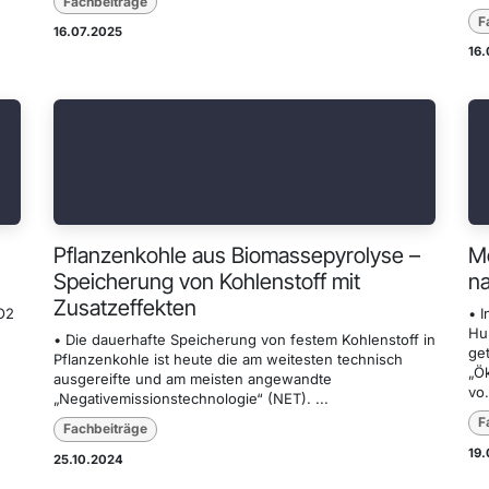
Fachbeiträge
F
16.07.2025
16
Pflanzenkohle aus Biomassepyrolyse –
Me
Speicherung von Kohlenstoff mit
na
Zusatzeffekten
O2
• 
Hu
• Die dauerhafte Speicherung von festem Kohlenstoff in
get
Pflanzenkohle ist heute die am weitesten technisch
„Ö
ausgereifte und am meisten angewandte
vo.
„Negativemissionstechnologie“ (NET). ...
F
Fachbeiträge
19
25.10.2024