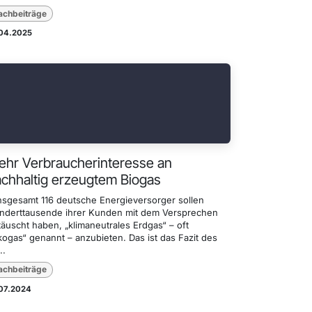
achbeiträge
.04.2025
hr Verbraucherinteresse an
chhaltig erzeugtem Biogas
Insgesamt 116 deutsche Energieversorger sollen
nderttausende ihrer Kunden mit dem Versprechen
äuscht haben, „klimaneutrales Erdgas“ – oft
kogas“ genannt – anzubieten. Das ist das Fazit des
..
achbeiträge
.07.2024