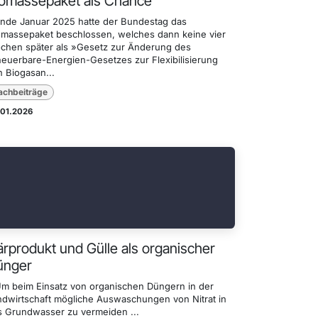
iomassepaket als Chance
Ende Januar 2025 hatte der Bundestag das
omassepaket beschlossen, welches dann keine vier
chen später als »Gesetz zur Änderung des
neuerbare-Energien-Gesetzes zur Flexibilisierung
n Biogasan...
achbeiträge
.01.2026
rprodukt und Gülle als organischer
ünger
Um beim Einsatz von organischen Düngern in der
ndwirtschaft mögliche Auswaschungen von Nitrat in
s Grundwasser zu vermeiden ...