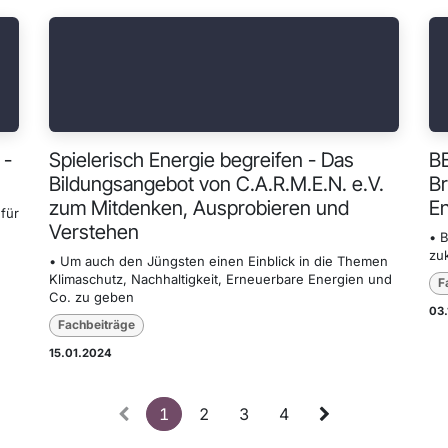
 -
Spielerisch Energie begreifen - Das
B
Bildungsangebot von C.A.R.M.E.N. e.V.
Br
zum Mitdenken, Ausprobieren und
En
für
Verstehen
• 
zu
• Um auch den Jüngsten einen Einblick in die Themen
Klimaschutz, Nachhaltigkeit, Erneuerbare Energien und
F
Co. zu geben
03
Fachbeiträge
15.01.2024
1
2
3
4